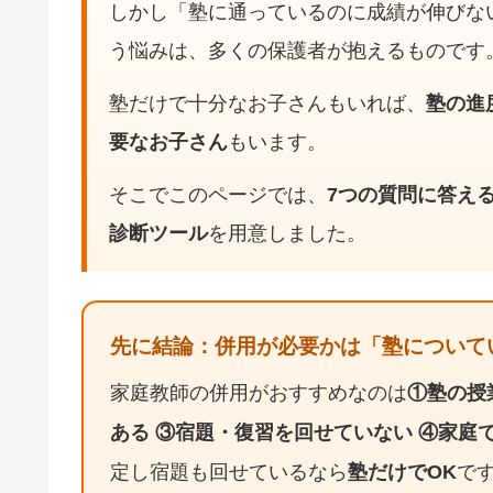
しかし「塾に通っているのに成績が伸びな
う悩みは、多くの保護者が抱えるものです
塾だけで十分なお子さんもいれば、
塾の進
要なお子さん
もいます。
そこでこのページでは、
7つの質問に答え
診断ツール
を用意しました。
先に結論：併用が必要かは「塾について
家庭教師の併用がおすすめなのは
①塾の授
ある ③宿題・復習を回せていない ④家庭
定し宿題も回せているなら
塾だけでOK
で