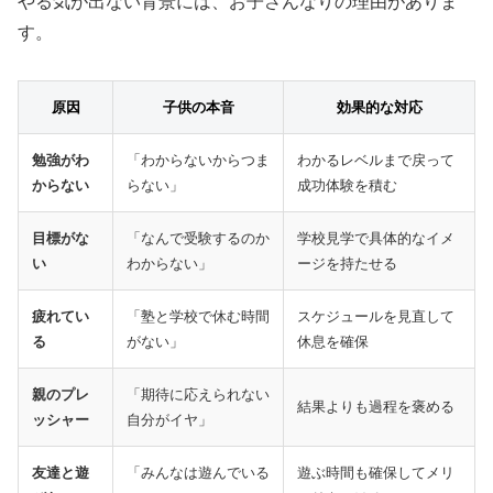
やる気が出ない背景には、お子さんなりの理由がありま
す。
原因
子供の本音
効果的な対応
勉強がわ
「わからないからつま
わかるレベルまで戻って
からない
らない」
成功体験を積む
目標がな
「なんで受験するのか
学校見学で具体的なイメ
い
わからない」
ージを持たせる
疲れてい
「塾と学校で休む時間
スケジュールを見直して
る
がない」
休息を確保
親のプレ
「期待に応えられない
結果よりも過程を褒める
ッシャー
自分がイヤ」
友達と遊
「みんなは遊んでいる
遊ぶ時間も確保してメリ