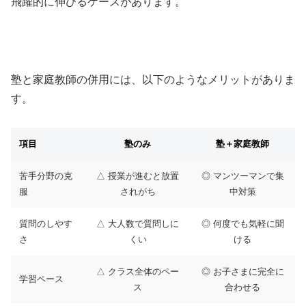
飛躍的に伸びるケースがあります。
塾と家庭教師の併用には、以下のようなメリットがありま
す。
項目
塾のみ
塾＋家庭教師
苦手分野の克
△ 授業が進むと放置
◎ マンツーマンで集
服
されがち
中対策
質問のしやす
△ 大人数で質問しに
◎ 何度でも気軽に聞
さ
くい
ける
△ クラス全体のペー
◎ お子さまに完全に
学習ペース
ス
合わせる