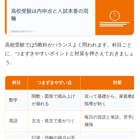
高校受験では5教科がバランスよく問われます。科目ごと
に、つまずきやすいポイントと対策を押さえておきましょ
う。
科目
つまずきやすい点
対策
関数・図形で積み上げ
戻って基礎から。家庭教師
数学
が崩れる
指導が効く
毎日の音読と単語。苦手は
英語
文法・長文で差がつく
補強
記述・読解の得点が不