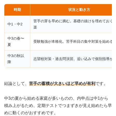
時期
状況と動き方
苦手の芽を早めに摘む。基礎の抜けを埋めておく
中1・中2
楽
中3の春〜
受験勉強が本格化。苦手科目の集中対策を始める
夏
中3の秋以
志望校対策・過去問演習。追い込みで個別指導が
降
結論として、
苦手の蓄積が大きいほど早めが有利
です。
中3の夏から始める家庭が多いものの、内申点は中1から
積み上がるため、定期テストでつまずきが見え始めたら早
めに動くのがおすすめです。