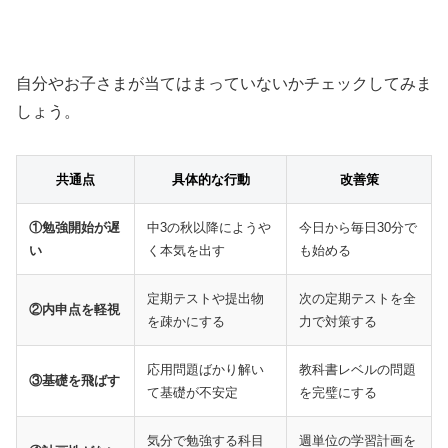
自分やお子さまが当てはまっていないかチェックしてみま
しょう。
共通点
具体的な行動
改善策
①勉強開始が遅
中3の秋以降にようや
今日から毎日30分で
い
く本気を出す
も始める
定期テストや提出物
次の定期テストを全
②内申点を軽視
を疎かにする
力で対策する
応用問題ばかり解い
教科書レベルの問題
③基礎を飛ばす
て基礎が不安定
を完璧にする
気分で勉強する科目
週単位の学習計画を