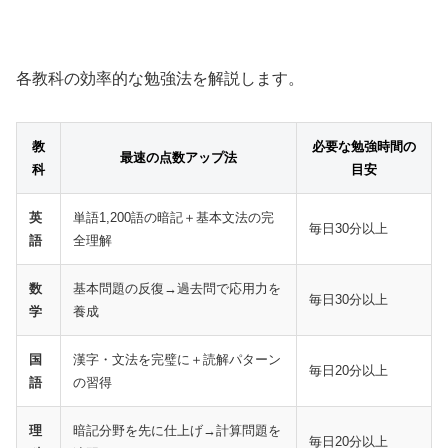
各教科の効率的な勉強法を解説します。
教
必要な勉強時間の
最速の点数アップ法
科
目安
英
単語1,200語の暗記＋基本文法の完
毎日30分以上
語
全理解
数
基本問題の反復→過去問で応用力を
毎日30分以上
学
養成
国
漢字・文法を完璧に＋読解パターン
毎日20分以上
語
の習得
理
暗記分野を先に仕上げ→計算問題を
毎日20分以上