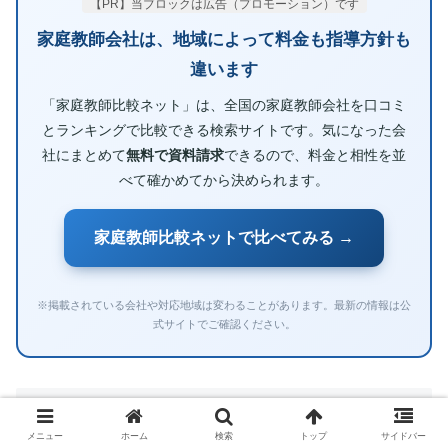
【PR】当ブロックは広告（プロモーション）です
家庭教師会社は、地域によって料金も指導方針も
違います
「家庭教師比較ネット」は、全国の家庭教師会社を口コミ
とランキングで比較できる検索サイトです。気になった会
社にまとめて
無料で資料請求
できるので、料金と相性を並
べて確かめてから決められます。
家庭教師比較ネットで比べてみる →
※掲載されている会社や対応地域は変わることがあります。最新の情報は公
式サイトでご確認ください。
まとめ：高校受験を成功させるために今す
ぐ始めること
メニュー
ホーム
検索
トップ
サイドバー