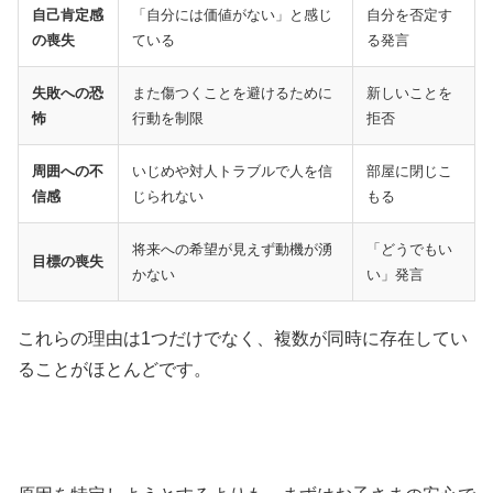
自己肯定感
「自分には価値がない」と感じ
自分を否定す
の喪失
ている
る発言
失敗への恐
また傷つくことを避けるために
新しいことを
怖
行動を制限
拒否
周囲への不
いじめや対人トラブルで人を信
部屋に閉じこ
信感
じられない
もる
将来への希望が見えず動機が湧
「どうでもい
目標の喪失
かない
い」発言
これらの理由は1つだけでなく、複数が同時に存在してい
ることがほとんどです。