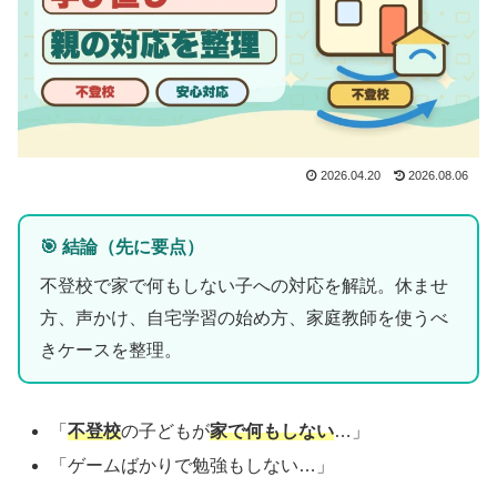
2026.04.20
2026.08.06
🎯 結論（先に要点）
不登校で家で何もしない子への対応を解説。休ませ
方、声かけ、自宅学習の始め方、家庭教師を使うべ
きケースを整理。
「
不登校
の子どもが
家で何もしない
…」
「ゲームばかりで勉強もしない…」