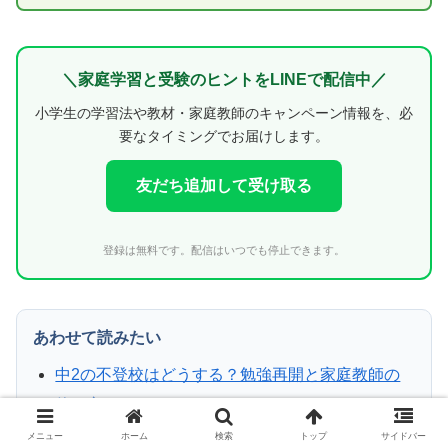
＼家庭学習と受験のヒントをLINEで配信中／
小学生の学習法や教材・家庭教師のキャンペーン情報を、必
要なタイミングでお届けします。
友だち追加して受け取る
登録は無料です。配信はいつでも停止できます。
あわせて読みたい
中2の不登校はどうする？勉強再開と家庭教師の
使い方
小学2年生の不登校｜親の対応と自宅学習の始め
メニュー
ホーム
検索
トップ
サイドバー