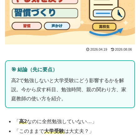
2026.04.19
2026.08.06
🎯 結論（先に要点）
高2で勉強しないと大学受験にどう影響するかを解
説。今から戻す科目、勉強時間、親の関わり方、家
庭教師の使い方を紹介。
「
高2
なのに全然勉強していない…」
「このままで
大学受験
は大丈夫？」