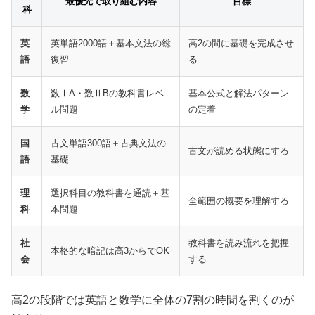
最優先で取り組む内容
目標
科
英
英単語2000語＋基本文法の総
高2の間に基礎を完成させ
語
復習
る
数
数ⅠA・数ⅡBの教科書レベ
基本公式と解法パターン
学
ル問題
の定着
国
古文単語300語＋古典文法の
古文が読める状態にする
語
基礎
理
選択科目の教科書を通読＋基
全範囲の概要を理解する
科
本問題
社
教科書を読み流れを把握
本格的な暗記は高3からでOK
会
する
高2の段階では英語と数学に全体の7割の時間を割くのが