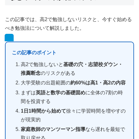
この記事では、高2で勉強しないリスクと、今すぐ始める
べき勉強法について解説しました。
この記事のポイント
高2で勉強しないと
基礎の穴・志望校ダウン・
推薦断念
のリスクがある
大学受験の出題範囲の
約60%は高1・高2の内容
まずは
英語と数学の基礎固め
に全体の7割の時
間を投資する
1日1時間から始めて
徐々に学習時間を増やすの
が現実的
家庭教師のマンツーマン指導
なら遅れを最短で
取り戻せる