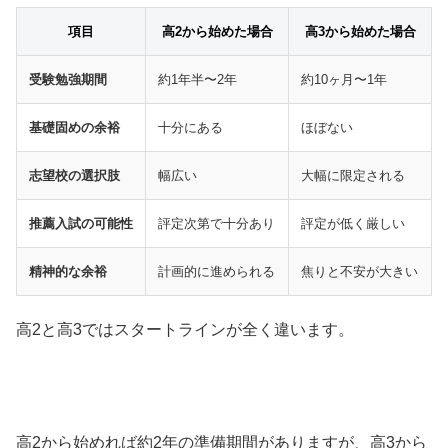
項目
高2から始めた場合
高3から始めた場合
受験勉強期間
約1年半〜2年
約10ヶ月〜1年
基礎固めの余裕
十分にある
ほぼない
志望校の選択肢
幅広い
大幅に限定される
推薦入試の可能性
評定次第で十分あり
評定が低く厳しい
精神的な余裕
計画的に進められる
焦りと不安が大きい
高2と高3ではスタートラインが全く違います。
高2から始めれば約2年の準備期間がありますが、高3から