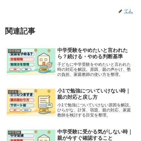
てん
関連記事
中学受験をやめたいと言われた
中学受験
ら？続ける・やめる判断基準
子どもに中学受験をやめたいと言われた
時の対応を解説。原因、親の声かけ、塾
の負担、家庭教師の使い方を整理。
小1で勉強についていけない時｜
小学生
親の対応と戻し方
小1で勉強についていけない原因を解説。
ひらがな、計算、宿題、親の対応、家庭
教師を検討する目安を整理。
中学受験に受かる気がしない時｜
中学受験
親が今すぐ確認すること