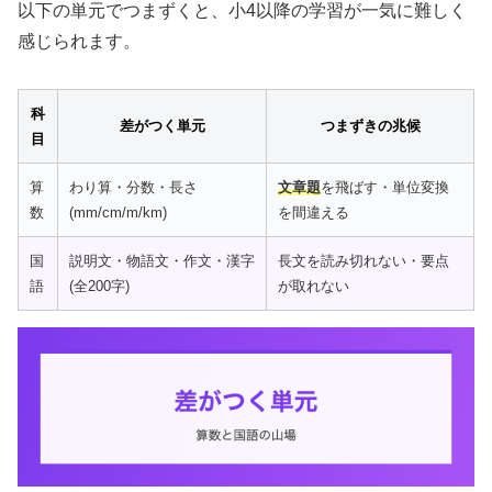
以下の単元でつまずくと、小4以降の学習が一気に難しく
感じられます。
科
差がつく単元
つまずきの兆候
目
算
わり算・分数・長さ
文章題
を飛ばす・単位変換
数
(mm/cm/m/km)
を間違える
国
説明文・物語文・作文・漢字
長文を読み切れない・要点
語
(全200字)
が取れない