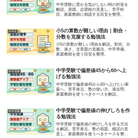
中学受験に受かる気がしない時の対策を
解説。原因、志望校の見直し、苦手科
目、家庭教師に相談する目安を整理。
小5の算数が難しい理由｜割合・
小学生
分数を克服する勉強法
小5の算数が難しい理由を解説。割合、分
数、速さ、文章題の克服法、中学準備、
家庭教師を使う目安を整理。
中学受験で偏差値45から60へ上
中学受験
げる勉強法
中学受験で偏差値45から60へ上げたい家
庭へ。苦手単元、塾の使い方、過去問、
家庭教師を使うべきケースを解説。
中学受験で偏差値の伸びしろを作
中学受験
る勉強法
中学受験で偏差値の伸びしろを作る方法
を解説。苦手単元、塾の宿題、模試の見
直し、家庭教師を使うべきケースを整