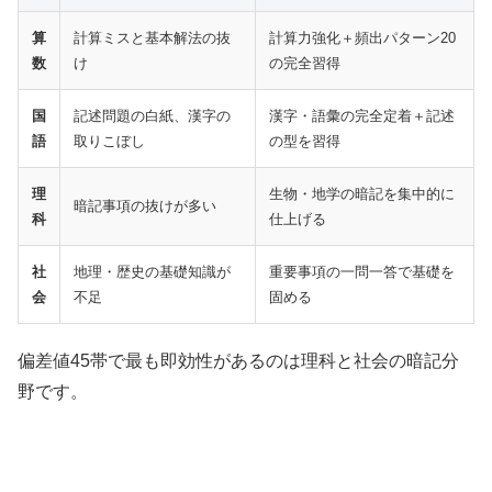
算
計算ミスと基本解法の抜
計算力強化＋頻出パターン20
数
け
の完全習得
国
記述問題の白紙、漢字の
漢字・語彙の完全定着＋記述
語
取りこぼし
の型を習得
理
生物・地学の暗記を集中的に
暗記事項の抜けが多い
科
仕上げる
社
地理・歴史の基礎知識が
重要事項の一問一答で基礎を
会
不足
固める
偏差値45帯で最も即効性があるのは理科と社会の暗記分
野です。