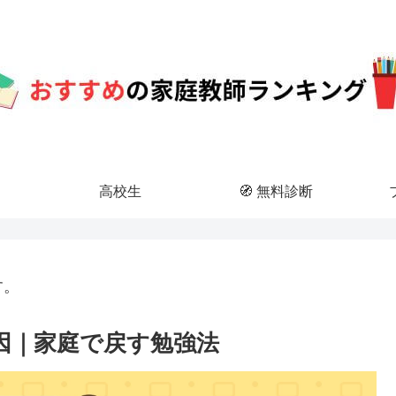
高校生
🧭 無料診断
す。
因｜家庭で戻す勉強法