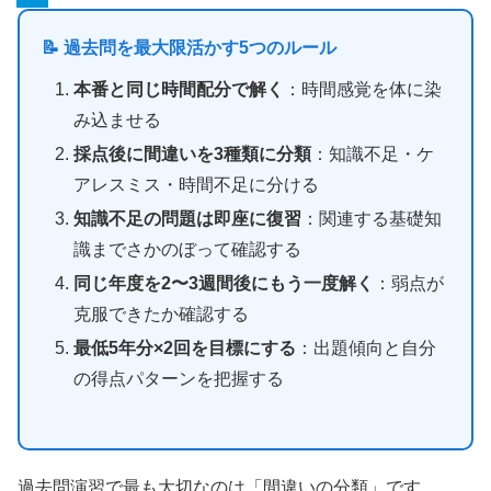
📝 過去問を最大限活かす5つのルール
本番と同じ時間配分で解く
：時間感覚を体に染
み込ませる
採点後に間違いを3種類に分類
：知識不足・ケ
アレスミス・時間不足に分ける
知識不足の問題は即座に復習
：関連する基礎知
識までさかのぼって確認する
同じ年度を2〜3週間後にもう一度解く
：弱点が
克服できたか確認する
最低5年分×2回を目標にする
：出題傾向と自分
の得点パターンを把握する
過去問演習で最も大切なのは「間違いの分類」です。