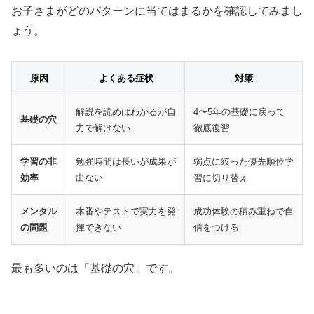
お子さまがどのパターンに当てはまるかを確認してみまし
ょう。
原因
よくある症状
対策
解説を読めばわかるが自
4〜5年の基礎に戻って
基礎の穴
力で解けない
徹底復習
学習の非
勉強時間は長いが成果が
弱点に絞った優先順位学
効率
出ない
習に切り替え
メンタル
本番やテストで実力を発
成功体験の積み重ねで自
の問題
揮できない
信をつける
最も多いのは「基礎の穴」です。