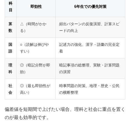
科
即効性
6年生での優先対策
目
算
△（時間がかか
頻出パターンの反復演習、計算スピ
数
る）
ードの向上
国
○（読解は伸びや
記述力の強化、漢字・語彙の完全定
語
すい）
着
理
◎（暗記分野が即
暗記事項の総整理、実験・計算問題
科
効）
の演習
社
◎（最も即効性が
時事問題の対策、地理・歴史・公民
会
高い）
の横断整理
偏差値を短期間で上げたい場合、理科と社会に重点を置く
のが最も効率的です。