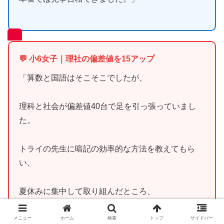
💬 小6女子｜理社の偏差値を15アップ
「算数と国語はそこそこでしたが、
理科と社会が偏差値40台で足を引っ張っていまし
た。
トライの先生に暗記の効率的な方法を教えてもら
い、
夏休みに集中して取り組んだところ、
秋には理社ともに偏差値55を超えました。
メニュー
ホーム
検索
トップ
サイドバー