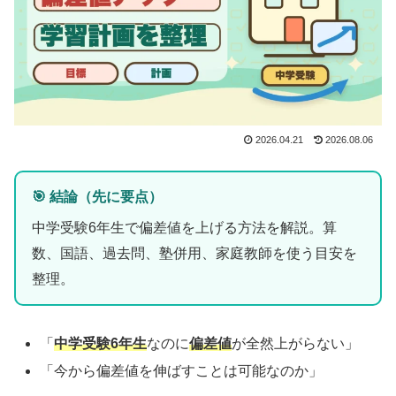
2026.04.21
2026.08.06
🎯 結論（先に要点）
中学受験6年生で偏差値を上げる方法を解説。算
数、国語、過去問、塾併用、家庭教師を使う目安を
整理。
「
中学受験
6年生
なのに
偏差値
が全然上がらない」
「今から偏差値を伸ばすことは可能なのか」